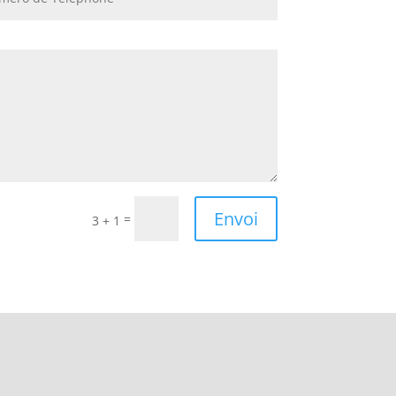
Envoi
=
3 + 1